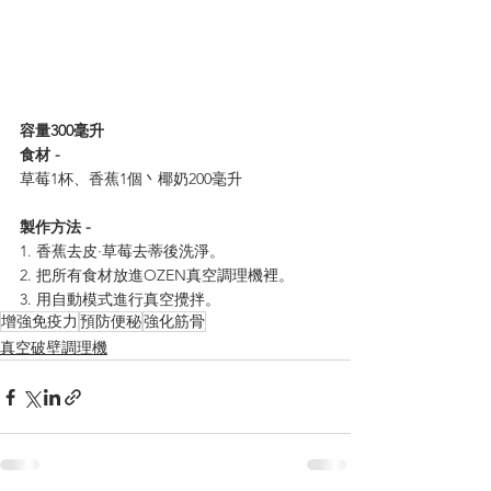
容量300毫升
食材 - 
草莓1杯、香蕉1個丶椰奶200毫升
製作方法 -
1. 香蕉去皮·草莓去蒂後洗淨。
2. 把所有食材放進OZEN真空調理機裡。
3. 用自動模式進行真空攪拌。
增強免疫力
預防便秘
強化筋骨
真空破壁調理機