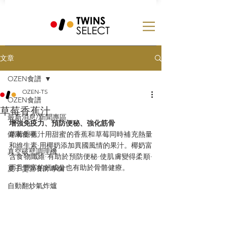
文章
OZEN食譜
OZEN-TS
OZEN食譜
草莓香蕉汁
最新消息/新聞專區
增強免疫力、預防便秘、強化筋骨
健康食潮
草莓香蕉汁用甜蜜的香蕉和草莓同時補充熱量
和維生素·用椰奶添加異國風情的果汁。椰奶富
真空破壁調理機
含食物纖維·有助於預防便秘·使肌膚變得柔順·
而且豐富的鈣成分也有助於骨骼健療。
夏子雯營養師專欄
自動翻炒氣炸爐