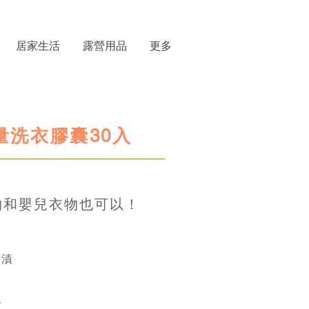
居家生活
露營用品
更多
衣量洗衣膠囊30入
物和嬰兒衣物也可以！
污漬
分