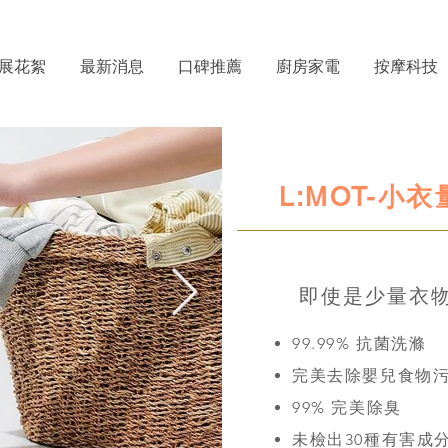
展花絮
最新消息
口碑推薦
廚房家電
按摩科技
L:MOT-小
即使是少量衣
99.99% 抗菌洗滌
完美去除嬰兒食物
99% 完美除臭
未檢出30種有害成