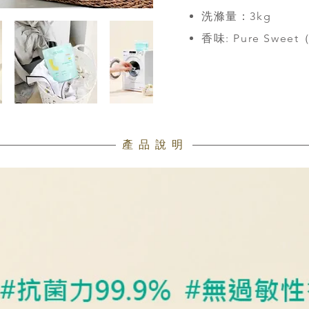
洗滌量：3kg
香味: Pure Sw
​產品說明