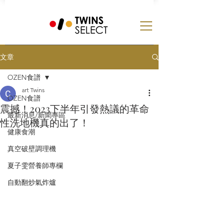
文章
OZEN食譜
art Twins
OZEN食譜
震撼！2023下半年引發熱議的革命
最新消息/新聞專區
性洗地機真的出了！
健康食潮
真空破壁調理機
夏子雯營養師專欄
自動翻炒氣炸爐