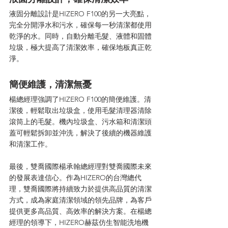
液固分離設計是HIZERO F100的另一大亮點，
完全分開淨水和污水，確保每一秒清潔都使用
乾淨的水。同時，自動分離毛髮、液體和固體
垃圾，極大提高了清潔效率，確保地板真正乾
淨。
簡便維護，清潔無憂
楊總經理強調了HIZERO F100的簡便維護。清
潔後，輕鬆取出垃圾盒，使用毛髮清理器清除
滾筒上的毛髮。機內垃圾盒、污水箱和清潔頭
蓋可輕鬆拆卸並沖洗，解決了後續的機器維護
和清潔工作。
最後，雙喬國際楊承翰總經理對雙喬國際未來
的發展表達信心。作為HIZERO的台灣總代
理，雙喬國際將持續致力於提供高品質的清潔
方式，成為家庭清潔領域的領先品牌，為客戶
提供更多高品質、高效率的解決方案。在楊總
經理的領導下，HIZERO赫茲仿生智能洗地機