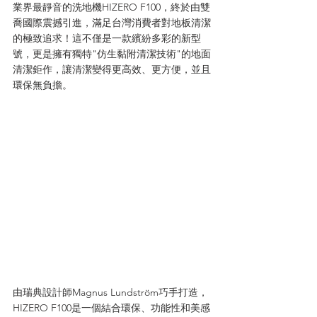
業界最靜音的洗地機HIZERO F100，終於由雙
喬國際震撼引進，滿足台灣消費者對地板清潔
的極致追求！這不僅是一款繽紛多彩的新型
號，更是擁有獨特"仿生黏附清潔技術"的地面
清潔鉅作，讓清潔變得更高效、更方便，並且
環保無負擔。
由瑞典設計師Magnus Lundström巧手打造，
HIZERO F100是一個結合環保、功能性和美感