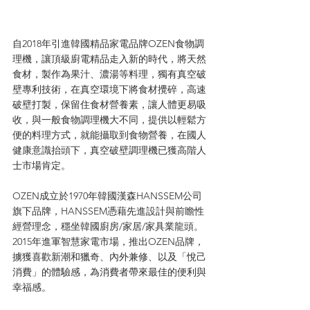
自2018年引進韓國精品家電品牌OZEN食物調
理機，讓頂級廚電精品走入新的時代，將天然
食材，製作為果汁、濃湯等料理，獨有真空破
壁專利技術，在真空環境下將食材攪碎，高速
破壁打製，保留住食材營養素，讓人體更易吸
收，與一般食物調理機大不同，提供以輕鬆方
便的料理方式，就能攝取到食物營養，在國人
健康意識抬頭下，真空破壁調理機已獲高階人
士市場肯定。
OZEN成立於1970年韓國漢森HANSSEM公司
旗下品牌，HANSSEM憑藉先進設計與前瞻性
經營理念，穩坐韓國廚房/家居/家具業龍頭。
2015年進軍智慧家電市場，推出OZEN品牌，
擄獲喜歡新潮和獵奇、內外兼修、以及「悅己
消費」的體驗感，為消費者帶來最佳的便利與
幸福感。