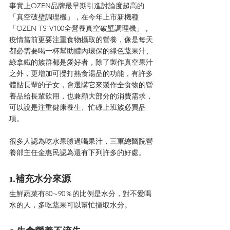
事實上OZEN品牌最早期引進討論度超高的
「真空破壁調理機」，在今年上市新機種
「OZEN TS-V100全營養真空破壁調理機」，
疫情當前更要注重食物攝取的營養，像是每天
都必需要喝一杯幫助體內環保的綠色蔬果汁、
綠拿鐵的族群都是愛好者，除了製作真空果汁
之外，更增加可攪打熱食湯品的功能，有許多
體貼長輩的子女，會選購它來製作全食物的營
養品給長輩飲用，也兼顧大部分的消費需求，
可以說是注重健康養生、忙碌上班族必買品
項。
很多人認為吃水果勝過喝果汁，三軍總醫院營
養部主任金惠民認為還有下列許多的好處。
1.補充水分來源
生鮮蔬菜有80∼90％的比例是水分，對不愛喝
水的人，多吃蔬果可以幫忙攝取水分。