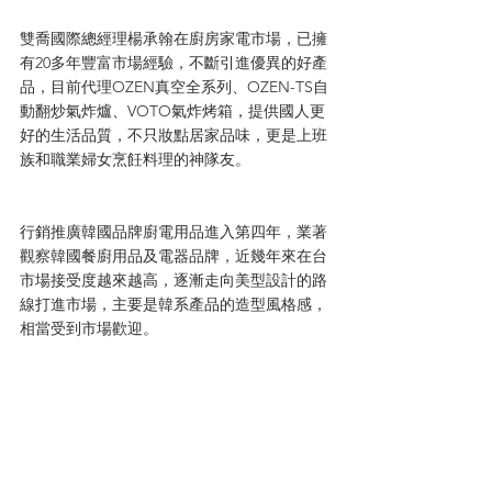
雙喬國際總經理楊承翰在廚房家電市場，已擁
有20多年豐富市場經驗，不斷引進優異的好產
品，目前代理OZEN真空全系列、OZEN-TS自
動翻炒氣炸爐、VOTO氣炸烤箱，提供國人更
好的生活品質，不只妝點居家品味，更是上班
族和職業婦女烹飪料理的神隊友。
行銷推廣韓國品牌廚電用品進入第四年，業著
觀察韓國餐廚用品及電器品牌，近幾年來在台
市場接受度越來越高，逐漸走向美型設計的路
線打進市場，主要是韓系產品的造型風格感，
相當受到市場歡迎。