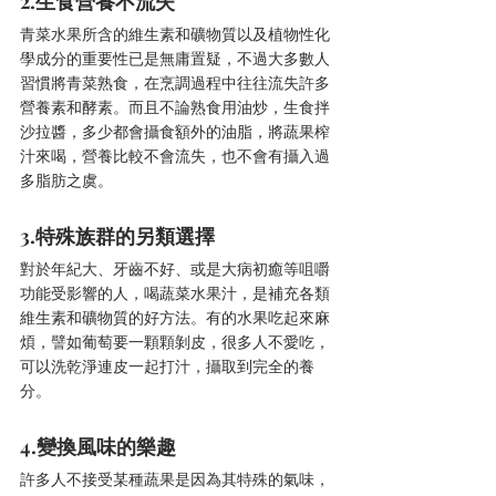
2.生食營養不流失
青菜水果所含的維生素和礦物質以及植物性化
學成分的重要性已是無庸置疑，不過大多數人
習慣將青菜熟食，在烹調過程中往往流失許多
營養素和酵素。而且不論熟食用油炒，生食拌
沙拉醬，多少都會攝食額外的油脂，將蔬果榨
汁來喝，營養比較不會流失，也不會有攝入過
多脂肪之虞。
3.特殊族群的另類選擇
對於年紀大、牙齒不好、或是大病初癒等咀嚼
功能受影響的人，喝蔬菜水果汁，是補充各類
維生素和礦物質的好方法。有的水果吃起來麻
煩，譬如葡萄要一顆顆剝皮，很多人不愛吃，
可以洗乾淨連皮一起打汁，攝取到完全的養
分。
4.變換風味的樂趣
許多人不接受某種蔬果是因為其特殊的氣味，