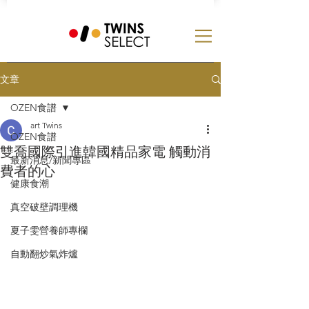
文章
OZEN食譜
art Twins
OZEN食譜
雙喬國際引進韓國精品家電 觸動消
最新消息/新聞專區
費者的心
健康食潮
真空破壁調理機
夏子雯營養師專欄
自動翻炒氣炸爐