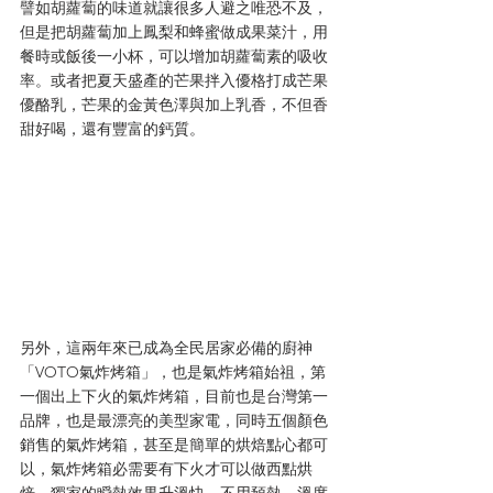
譬如胡蘿蔔的味道就讓很多人避之唯恐不及，
但是把胡蘿蔔加上鳳梨和蜂蜜做成果菜汁，用
餐時或飯後一小杯，可以增加胡蘿蔔素的吸收
率。或者把夏天盛產的芒果拌入優格打成芒果
優酪乳，芒果的金黃色澤與加上乳香，不但香
甜好喝，還有豐富的鈣質。
另外，這兩年來已成為全民居家必備的廚神
「VOTO氣炸烤箱」，也是氣炸烤箱始祖，第
一個出上下火的氣炸烤箱，目前也是台灣第一
品牌，也是最漂亮的美型家電，同時五個顏色
銷售的氣炸烤箱，甚至是簡單的烘焙點心都可
以，氣炸烤箱必需要有下火才可以做西點烘
焙，獨家的瞬熱效果升溫快、不用預熱、溫度