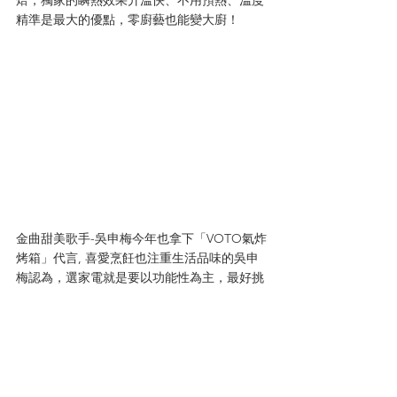
精準是最大的優點，零廚藝也能變大廚！
金曲甜美歌手-吳申梅今年也拿下「VOTO氣炸
烤箱」代言, 喜愛烹飪也注重生活品味的吳申
梅認為，選家電就是要以功能性為主，最好挑
選操作簡單，可輕鬆做出健康美味料理。
原新聞出處
最新消息/新聞專區