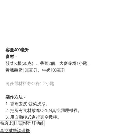
容量400毫升
食材 - 
菠菜½根(20克）、香蕉2個、大麥芽粉1小匙、
希臘酸奶100毫升、牛奶100毫升
可任選材料奇亞籽1-2小匙
製作方法 -
1. 香蕉去皮·菠菜洗淨。
2. 把所有食材放進OZEN真空調理機裡。
3. 用自動模式進行真空攪拌。
抗衰老
排毒
增強肝功能
真空破壁調理機