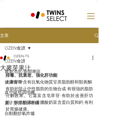
文章
OZEN食譜
OZEN-TS
OZEN食譜
大麥芽果汁
最新消息/新聞專區
排毒、抗衰老、強化肝功能
健康食潮
大麥芽中含有抗氧化物質甘蔗脂肪醇和類黃酮·
有助於阻止中性脂肪的生物合成·有很強的脂肪
真空破壁調理機
分解效果。它還富含皂草苷·有助於改善肝功
能。味道醇濃的希臘酸奶富含蛋白質和鈣·有利
夏子雯營養師專欄
於胃腸健康。
自動翻炒氣炸爐